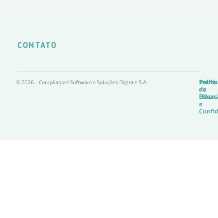
CONTATO
Termo
Políti
Políti
© 2026 – Compliasset Software e Soluções Digitais S.A.
de
de
de
Uso
Privac
Ciber
e
Confid