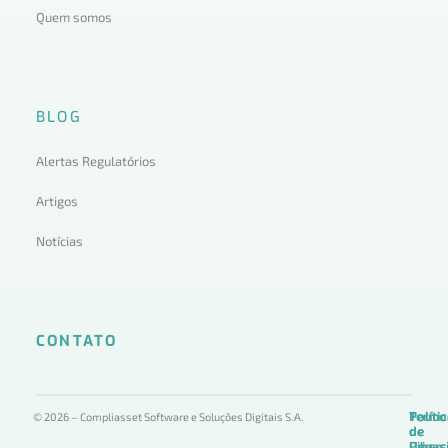
Quem somos
BLOG
Alertas Regulatórios
Artigos
Notícias
CONTATO
Termo
Políti
Políti
© 2026 – Compliasset Software e Soluções Digitais S.A.
de
de
de
Uso
Privac
Ciber