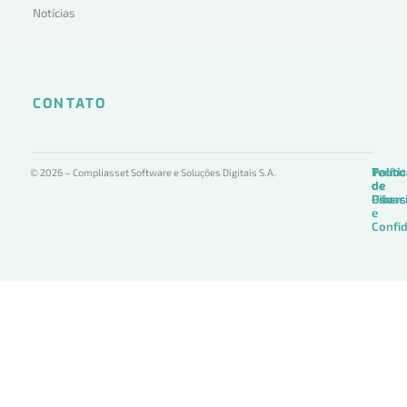
Notícias
CONTATO
Termo
Políti
Políti
© 2026 – Compliasset Software e Soluções Digitais S.A.
de
de
de
Uso
Privac
Ciber
e
Confid