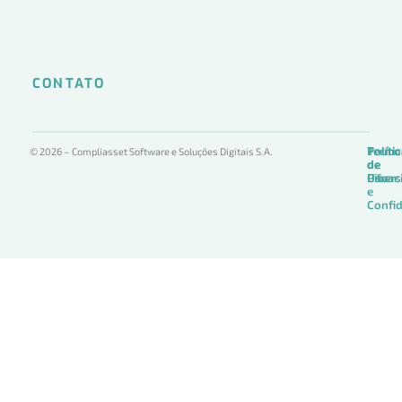
CONTATO
Termo
Políti
Políti
© 2026 – Compliasset Software e Soluções Digitais S.A.
de
de
de
Uso
Privac
Ciber
e
Confid