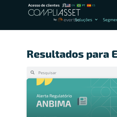
Acesso de clientes
PT
EN
ES
Soluções
Segme
Resultados para 