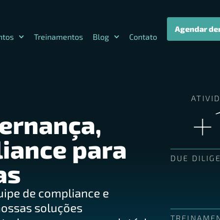
Agendar de
ntos
Treinamentos
Blog
Contato
ATIVI
+
ernança,
liance para
DUE DILIG
as
uipe de compliance e
nossas soluções
TREINAME