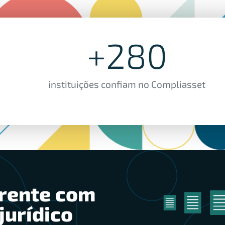
+
280
instituições confiam no Compliasset
rente com
jurídico