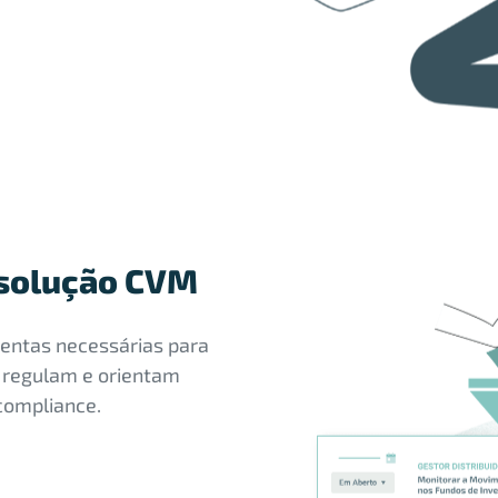
esolução CVM
entas necessárias para
 regulam e orientam
compliance.