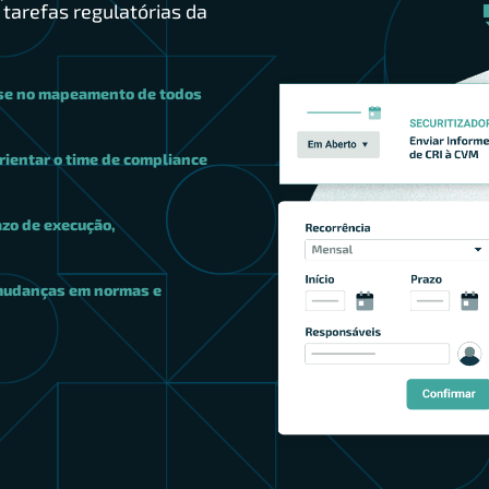
tarefas regulatórias da
ase no mapeamento de todos
rientar o time de compliance
azo de execução,
 mudanças em normas e