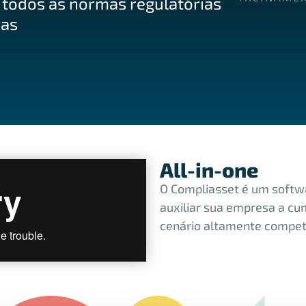
 todos as normas regulatórias
ras
All-in-one
O Compliasset é um softw
auxiliar sua empresa a cu
cenário altamente compet