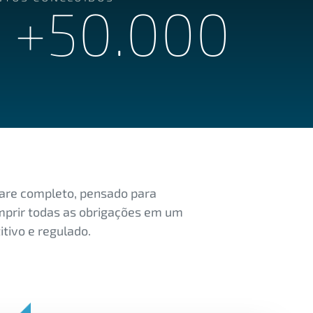
+
50
.000
are completo, pensado para
mprir todas as obrigações em um
itivo e regulado.