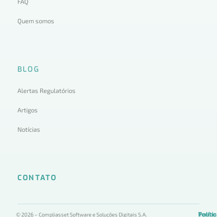
FAQ
Quem somos
BLOG
Alertas Regulatórios
Artigos
Notícias
CONTATO
Termo
Políti
Políti
© 2026 – Compliasset Software e Soluções Digitais S.A.