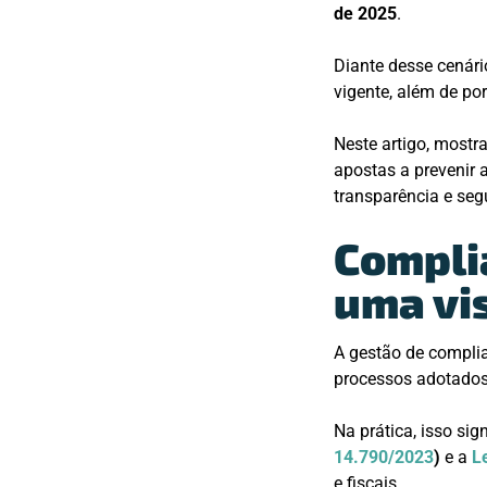
de 2025
.
Diante desse cenári
vigente, além de po
Neste artigo, most
apostas a prevenir 
transparência e seg
Compli
uma vi
A gestão de complia
processos adotados 
Na prática, isso si
14.790/2023
)
e a
L
e fiscais.