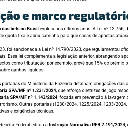
ação e marco regulatóri
 das bets no Brasil
evoluiu nos últimos anos. A Lei nº 13.756, d
 de quota fixa e abriu caminho para que casas de apostas atu
3, foi sancionada a Lei nº 14.790/2023, que regulamentou ofi
aís. Essa lei complementa a legislação anterior, abrangendo apo
spectos como tributação: por exemplo, prevê que 15% do prêmio
sobre ganhos líquidos.
as portarias do Ministério da Fazenda detalham obrigações das 
aria SPA/MF nº 1.231/2024
, que reforça diretrizes de jogo res
taria SPA/MF nº 1.143/2024
, focada em prevenção à lavagem d
rrorismo. Outras portarias (1230/2024, 1225/2024, 1233/2024, 
ivas e exigências técnicas.
 Receita Federal editou a
Instrução Normativa RFB 2.191/2024
,