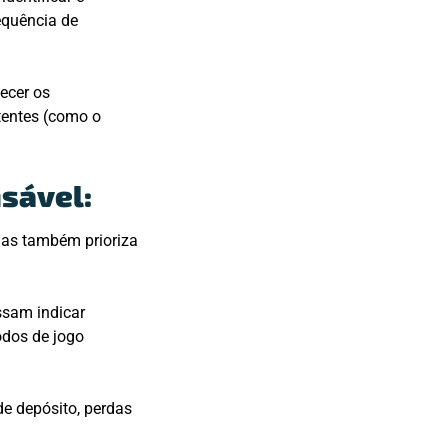
equência de
ecer os
tentes (como o
nsável:
mas também prioriza
ssam indicar
odos de jogo
de depósito, perdas