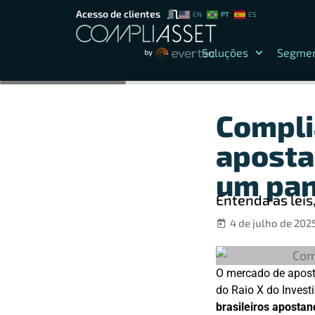
Acesso de clientes
PT
EN
ES
Soluções
Segme
Compli
apostas
um pan
Entenda as leis
4 de julho de 202
O mercado de apost
do Raio X do Invest
brasileiros aposta