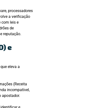
ware, processadores
olve a verificação
 com leis e
drões de
de reputação.
D) e
 que eleva a
rmações (Receita
nda incompatível,
o apostador.
dentificar e