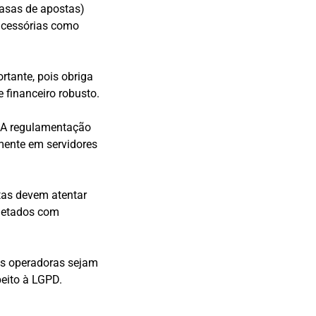
casas de apostas)
 acessórias como
rtante, pois obriga
 financeiro robusto.
. A regulamentação
mente em servidores
tas devem atentar
oletados com
ias operadoras sejam
peito à LGPD.