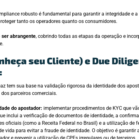
liance robusto é fundamental para garantir a integridade e a 
proteger tanto os operadores quanto os consumidores.
 ser abrangente
, cobrindo todas as etapas da operação e inco
e.
onheça seu Cliente) e Due Dilig
:
az tem sua base na validação rigorosa da identidade dos apos
e dos parceiros comerciais.
idade do apostador:
implementar procedimentos de KYC que vã
que inclui a verificação de documentos de identidade, a confir
s oficiais (como a Receita Federal no Brasil) e a utilização de 
e vida para evitar a fraude de identidade. O objetivo é garantir
dor e prevenir a utilização de CPFs irregulares ou de terceiros.