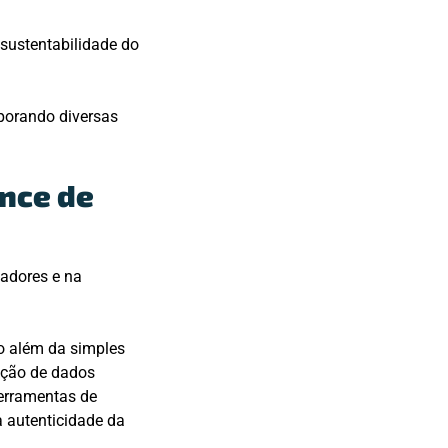
sustentabilidade do
rporando diversas
ence de
tadores e na
o além da simples
mação de dados
ferramentas de
 a autenticidade da