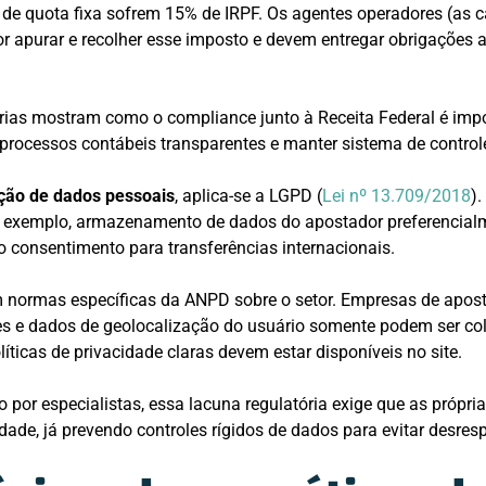
de quota fixa sofrem 15% de IRPF. Os agentes operadores (as 
r apurar e recolher esse imposto e devem entregar obrigações
árias mostram como o compliance junto à Receita Federal é impo
 processos contábeis transparentes e manter sistema de controle
ção de dados pessoais
, aplica-se a LGPD (
Lei nº 13.709/2018
)
por exemplo, armazenamento de dados do apostador preferencial
oso consentimento para transferências internacionais.
m normas específicas da ANPD sobre o setor. Empresas de apos
es e dados de geolocalização do usuário somente podem ser c
íticas de privacidade claras devem estar disponíveis no site.
 por especialistas, essa lacuna regulatória exige que as própr
idade, já prevendo controles rígidos de dados para evitar desres