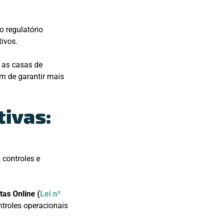
o regulatório
tivos.
 as casas de
ém de garantir mais
ivas:
 controles e
tas Online (
Lei nº
ntroles operacionais