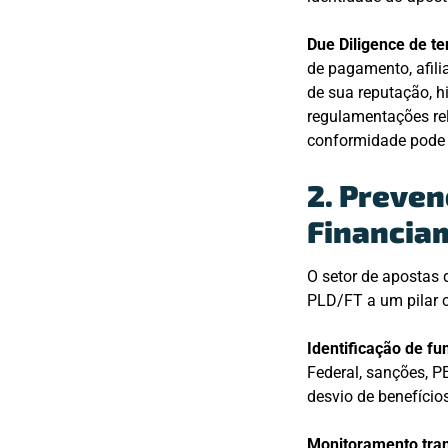
Due Diligence de te
de pagamento, afili
de sua reputação, h
regulamentações re
conformidade pode s
2. Preven
Financiam
O setor de apostas d
PLD/FT a um pilar c
Identificação de fun
Federal, sanções, P
desvio de benefício
Monitoramento tran