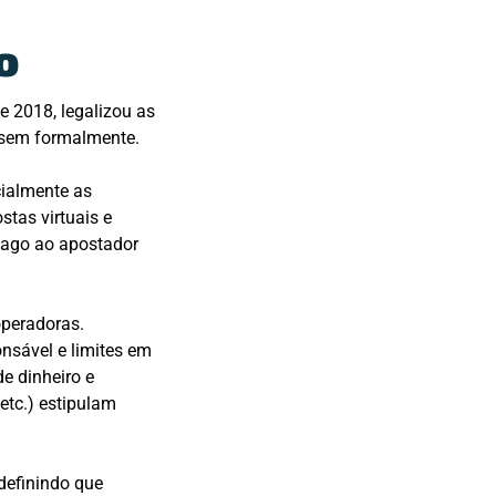
o
e 2018, legalizou as
assem formalmente.
cialmente as
stas virtuais e
 pago ao apostador
operadoras.
ponsável e limites em
e dinheiro e
etc.) estipulam
 definindo que