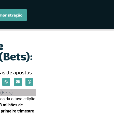
monstração
e
(Bets):
sas de apostas
os da oitava edição
3 milhões de
primeiro trimestre