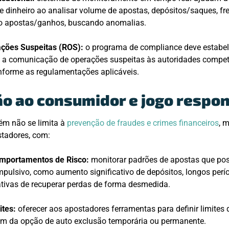
 dinheiro ao analisar volume de apostas, depósitos/saques, fr
ão apostas/ganhos, buscando anomalias.
ações Suspeitas (ROS):
o programa de compliance deve estabel
 a comunicação de operações suspeitas às autoridades compe
nforme as regulamentações aplicáveis.
ão ao consumidor e jogo respo
m não se limita à
prevenção de fraudes e crimes financeiros
, 
stadores, com:
omportamentos de Risco:
monitorar padrões de apostas que po
ulsivo, como aumento significativo de depósitos, longos perí
tativas de recuperar perdas de forma desmedida.
ites:
oferecer aos apostadores ferramentas para definir limites 
lém da opção de auto exclusão temporária ou permanente.