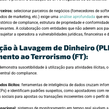
rceiros:
selecionar parceiros de negócios (fornecedores de soft
ados de marketing, etc.) exige uma
análise aprofundada
que env
istórico de compliance, estrutura de propriedade e conformidade
levantes. A colaboração com entidades que não aderem aos pa
ujeitar a operadora a vulnerabilidades jurídicas, financeiras e 
ção à Lavagem de Dinheiro (PL
ento ao Terrorismo (FT):
emonstra suscetibilidade à utilização para atividades ilícitas, o
entral do compliance.
dos ilícitos:
ferramentas de inteligência de dados cruzam info
EPs) e identificam padrões suspeitos, como apostadores com re
s sociais para apostas ou transações incoerentes com o perfil d
sacional:
sistemas de monitoramento em tempo real ajudam a i