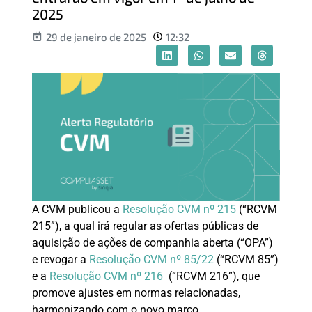
2025
29 de janeiro de 2025
12:32
A CVM publicou a
Resolução CVM nº 215
(“RCVM
215”), a qual irá regular as ofertas públicas de
aquisição de ações de companhia aberta (“OPA”)
e revogar a
Resolução CVM nº 85/22
(“RCVM 85”)
e a
Resolução CVM nº 216
(“RCVM 216”), que
promove ajustes em normas relacionadas,
harmonizando com o novo marco.