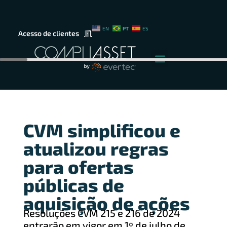
PT
EN
ES
Acesso de clientes
CVM simplificou e
atualizou regras
para ofertas
públicas de
aquisição de ações
Resoluções CVM 215 e 216 de 2024
entrarão em vigor em 1º de julho de