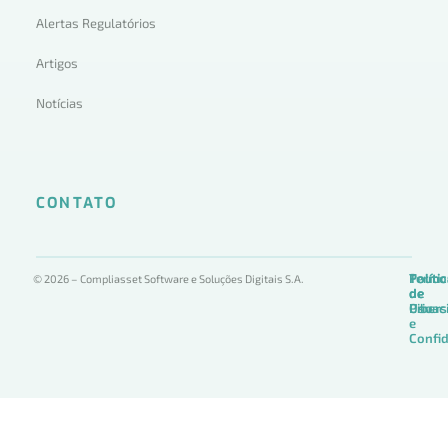
Alertas Regulatórios
Artigos
Notícias
CONTATO
Termo
Políti
Políti
© 2026 – Compliasset Software e Soluções Digitais S.A.
de
de
de
Uso
Privac
Ciber
e
Confid