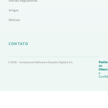
Alertas Regulatórios
Artigos
Notícias
CONTATO
Termo
Políti
Políti
© 2026 – Compliasset Software e Soluções Digitais S.A.
de
de
de
Uso
Privac
Ciber
e
Confid