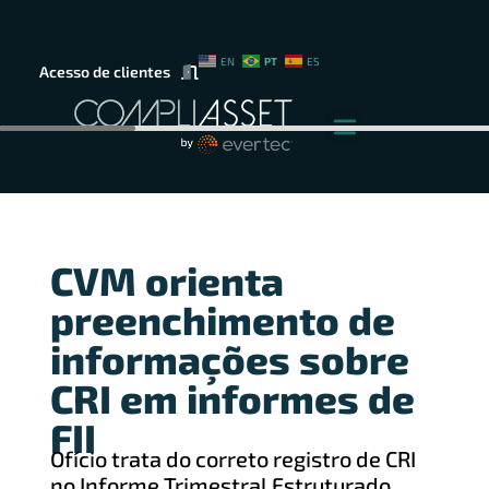
PT
EN
ES
Acesso de clientes
CVM orienta
preenchimento de
informações sobre
CRI em informes de
FII
Ofício trata do correto registro de CRI
no Informe Trimestral Estruturado