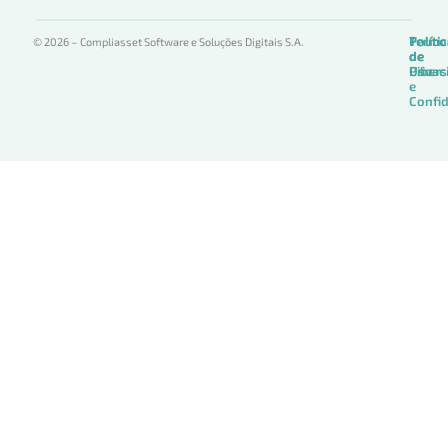
Termo
Políti
Políti
© 2026 – Compliasset Software e Soluções Digitais S.A.
de
de
de
Uso
Privac
Ciber
e
Confid