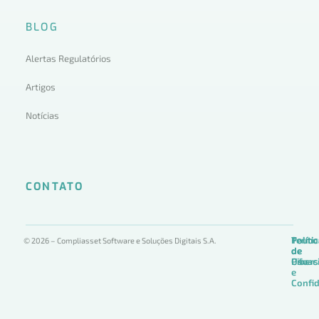
BLOG
Alertas Regulatórios
Artigos
Notícias
CONTATO
Termo
Políti
Políti
© 2026 – Compliasset Software e Soluções Digitais S.A.
de
de
de
Uso
Privac
Ciber
e
Confid