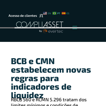
PT
EN
ES
Acesso de clientes
BCB e CMN
estabelecem novas
regras para
indicadores de
liquidez
RBCB 560 e RCMN 5.296 tratam dos
limites mínimos e condições de