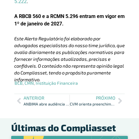
5.222
.
A RBCB 560 e a RCMN 5.296 entram em vigor em
1º de janeiro de 2027.
Este Alerta Regulatório foi elaborado por
advogados especialistas do nosso time jurídico, que
avalia diariamente as publicações normativas para
fornecer informações atualizadas, precisas e
confiáveis. O conteúdo não representa opinião legal
do Compliasset, tendo o propósito puramente
informativo.
BCB
,
CMN
,
Instituição Financeira
ANTERIOR
PRÓXIMO
ANBIMA abre audiência pública para revisão de seus códigos de autorregulação
CVM orienta preenchimento de informações sobre CRI em informes de FII
Últimas do Compliasset