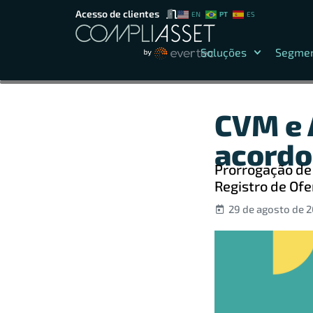
Acesso de clientes
PT
EN
ES
Soluções
Segme
CVM e 
acordo
Prorrogação de
Registro de Ofe
29 de agosto de 