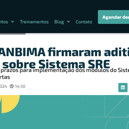
Agendar de
ntos
Treinamentos
Blog
Contato
ANBIMA firmaram adit
 sobre Sistema SRE
 prazos para implementação dos módulos do Sis
rtas
2024
14:50