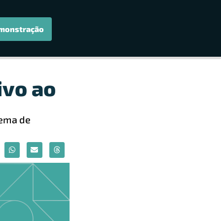
monstração
ivo ao
tema de