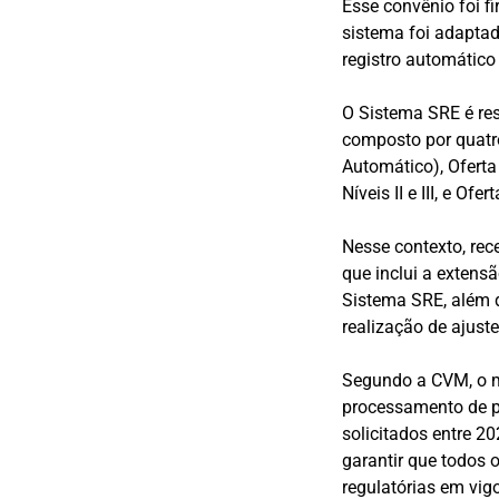
Esse convênio foi f
sistema foi adaptad
registro automático
O Sistema SRE é res
composto por quatro
Automático), Oferta
Níveis II e III, e Of
Nesse contexto, rec
que inclui a extens
Sistema SRE, além d
realização de ajust
Segundo a CVM, o m
processamento de pe
solicitados entre 2
garantir que todos
regulatórias em vig