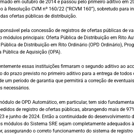
irmado em outubro de 2014 e passou pelo primeiro aditivo em 
o à Resolução CVM nº 160/22 (“RCVM 160”), sobretudo para inc
 das ofertas públicas de distribuição.
ponsável pela concessão de registros de ofertas públicas de val
 módulos principais: Oferta Pública de Distribuição em Rito A
 Pública de Distribuição em Rito Ordinário (OPD Ordinário), Pr
erta Pública de Aquisição (OPA).
entemente essas instituições firmaram o segundo aditivo ao ac
ão do prazo previsto no primeiro aditivo para a entrega de todo
e um período de garantia que permitirá a correção de eventuais
es necessários.
ódulo de OPD Automático, em particular, tem sido fundamenta
didos de registro de ofertas públicas, abrangendo mais de 97%
023 e junho de 2024. Então a continuidade do desenvolvimento d
 os módulos do Sistema SRE sejam completamente adequados 
or, assegurando o correto funcionamento do sistema de registro 