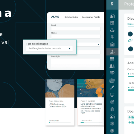
 a
e
 vai