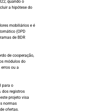
2022, quando o
luir a hipótese do
ores mobiliários e é
utomático (OPD
ogramas de BDR
ordo de cooperação,
s os módulos do
 erros ou a
l para o
 dos registros
este projeto visa
às normas
de ofertas.