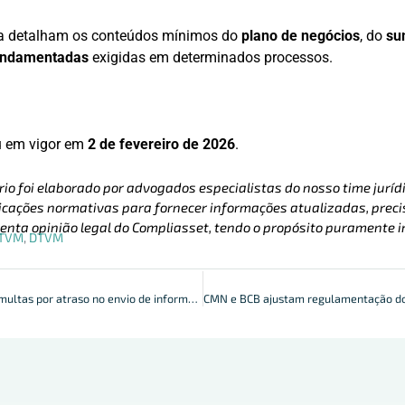
a detalham os conteúdos mínimos do
plano de negócios
, do
su
 fundamentadas
exigidas em determinados processos.
u em vigor em
2 de fevereiro de 2026
.
rio foi elaborado por advogados especialistas do nosso time jurídi
cações normativas para fornecer informações atualizadas, precis
enta opinião legal do Compliasset, tendo o propósito puramente i
TVM
,
DTVM
CVM orienta sobre multas por atraso no envio de informações periódicas de fundos