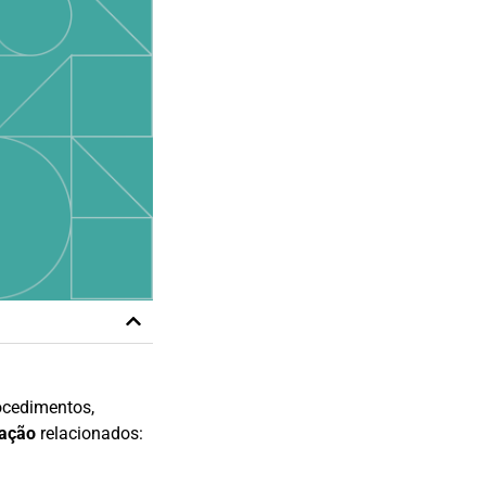
rocedimentos,
zação
relacionados: