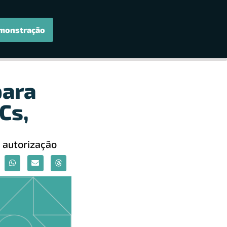
monstração
para
Cs,
 autorização