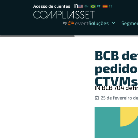
Acesso de clientes
PT
EN
ES
Soluções
Segme
BCB de
pedido
CTVMs
IN BCB 704 def
25 de fevereiro d