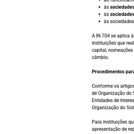
às
sociedades 
às
sociedades 
às sociedade
A IN 704 se aplica 
instituições que re
capital, nomeações
câmbio.
Procedimentos para
Conforme os artigo
de Organização do S
Entidades de Intere
Organização do Sist
Para instituições q
apresentação de re