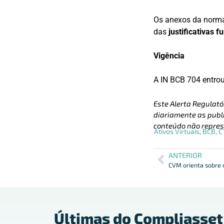
Os anexos da norm
das
justificativas
Vigência
A IN BCB 704 entro
Este Alerta Regulató
diariamente as publi
conteúdo não repres
Ativos Virtuais
,
BCB
,
C
ANTERIOR
Últimas do Compliasset