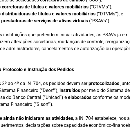
corretoras de títulos e valores mobiliários
(“CTVMs”);
distribuidoras de títulos e valores mobiliários
(“DTVMs”); e
s
prestadoras de serviços de ativos virtuais
(“PSAVs”).
às instituições que pretendem iniciar atividades, às PSAVs já em
alizem alterações societárias, mudanças de controle, reorganizaç
 de administradores, cancelamentos de autorização ou operaçõ
 Protocolo e Instrução dos Pedidos
s 2º ao 4º da IN 704, os pedidos devem ser
protocolizados
junt
istema Financeiro (“Deorf”),
instruídos
por meio do Sistema de
sse do Banco Central (“Unicad”) e
elaborados
conforme os mode
ema Financeiro (“Sisorf”).
ue
ainda não iniciaram as atividades
, a IN 704 estabelece, nos a
querimentos, declarações sobre capacidade econômico-financeir