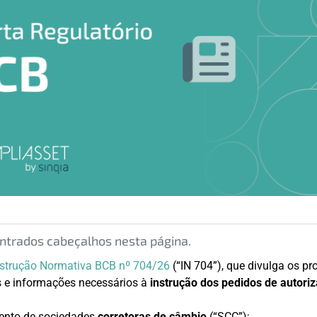
trados cabeçalhos nesta página.
nstrução Normativa BCB nº 704/26
(“IN 704”), que divulga os p
 e informações necessários à
instrução dos pedidos de autori
ento de sociedades
corretoras de câmbio
(“SCC”);