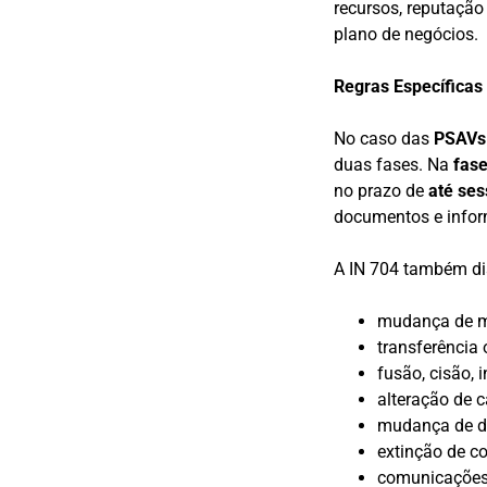
recursos, reputação
plano de negócios.
Regras Específicas
No caso das
PSAVs
duas fases. Na
fase
no prazo de
até ses
documentos e inform
A IN 704 também dis
mudança de m
transferência 
fusão, cisão, 
alteração de c
mudança de de
extinção de co
comunicações 