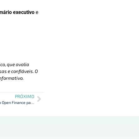
mário executivo
e
co, que avalia
as e confiáveis. O
nformativo.
PRÓXIMO
CMN e BCB ajustam regulamentação do Open Finance para incluir portabilidade de crédito