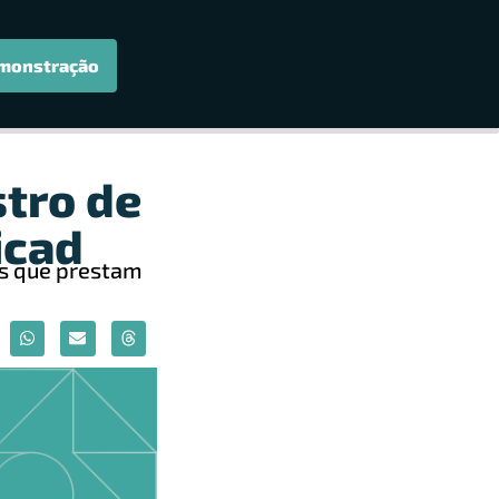
monstração
stro de
icad
as que prestam