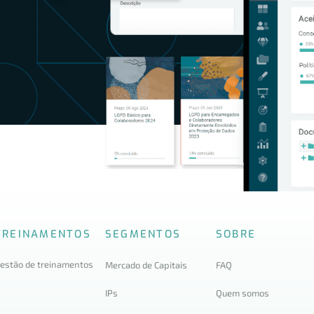
TREINAMENTOS
SEGMENTOS
SOBRE
estão de treinamentos
Mercado de Capitais
FAQ
IPs
Quem somos