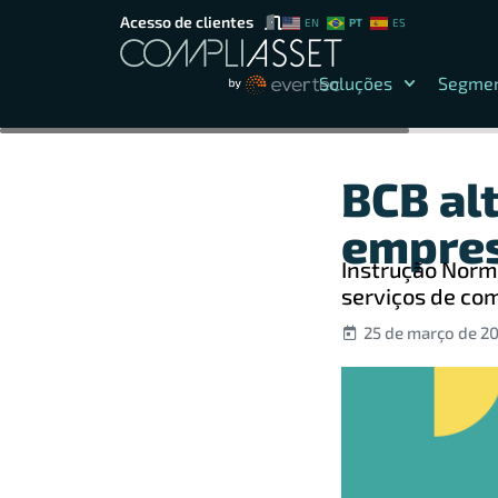
Acesso de clientes
PT
EN
ES
Soluções
Segme
BCB alt
empres
Instrução Norm
serviços de co
25 de março de 2