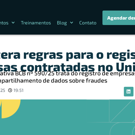
Agendar de
ntos
Treinamentos
Blog
Contato
era regras para o regi
as contratadas no Un
ativa BCB nº 590/25 trata do registro de empres
mpartilhamento de dados sobre fraudes
025
19:51