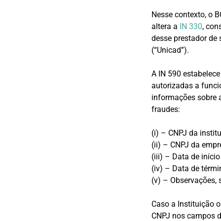
Nesse contexto, o 
altera a
IN 330
, con
desse prestador de 
(“Unicad”).
A IN 590 estabelece
autorizadas a funci
informações sobre 
fraudes:
(i) – CNPJ da instit
(ii) – CNPJ da empr
(iii) – Data de iníc
(iv) – Data de térm
(v) – Observações, 
Caso a Instituição 
CNPJ nos campos des