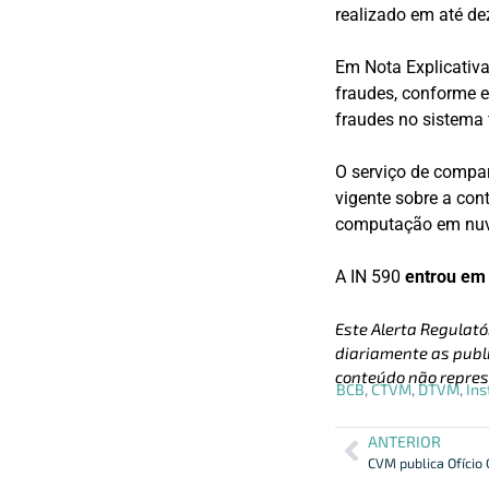
realizado em até de
Em Nota Explicativa
fraudes, conforme e
fraudes no sistema 
O serviço de compa
vigente sobre a co
computação em nu
A IN 590
entrou em
Este Alerta Regulató
diariamente as publi
conteúdo não repres
BCB
,
CTVM
,
DTVM
,
Ins
ANTERIOR