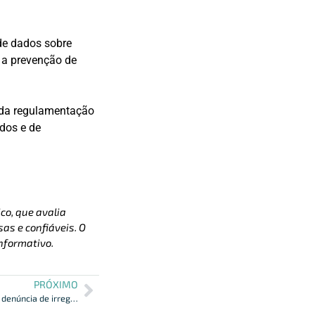
de dados sobre
 a prevenção de
 da regulamentação
dos e de
co, que avalia
as e confiáveis. O
nformativo.
PRÓXIMO
CVM orienta sobre procedimentos para denúncia de irregularidades na administração de carteiras