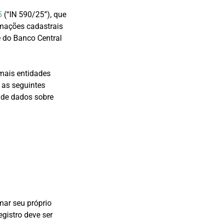
5
(“IN 590/25”), que
rmações cadastrais
e do Banco Central
emais entidades
 as seguintes
 de dados sobre
mar seu próprio
gistro deve ser