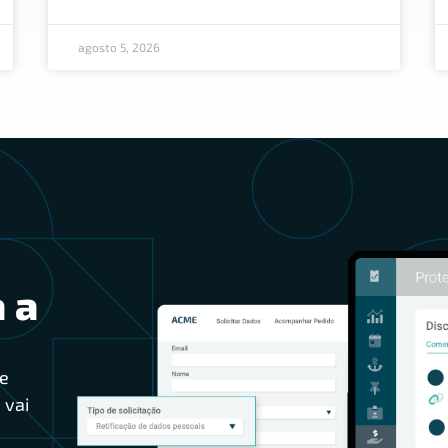
agosto 5, 2026
 a
e
 vai