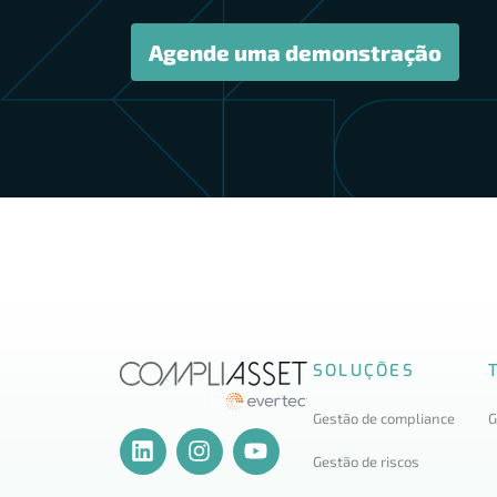
Agende uma demonstração
SOLUÇÕES
Gestão de compliance
G
Gestão de riscos