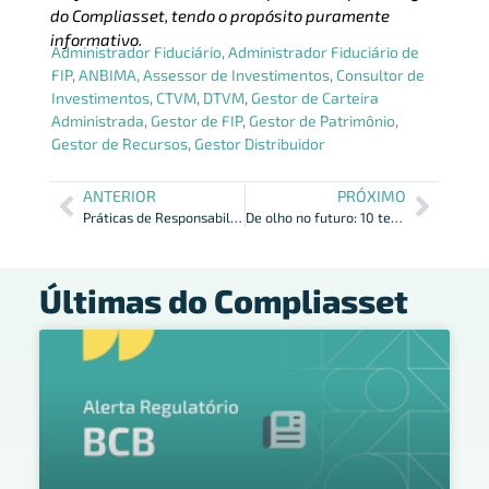
do Compliasset, tendo o propósito puramente
informativo.
Administrador Fiduciário
,
Administrador Fiduciário de
FIP
,
ANBIMA
,
Assessor de Investimentos
,
Consultor de
Investimentos
,
CTVM
,
DTVM
,
Gestor de Carteira
Administrada
,
Gestor de FIP
,
Gestor de Patrimônio
,
Gestor de Recursos
,
Gestor Distribuidor
ANTERIOR
PRÓXIMO
Práticas de Responsabilidade Social no Mercado Financeiro
De olho no futuro: 10 tendências de compliance no setor bancário
Últimas do Compliasset