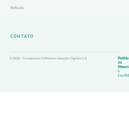
Notícias
CONTATO
Termo
Políti
Políti
© 2026 – Compliasset Software e Soluções Digitais S.A.
de
de
de
Uso
Privac
Ciber
e
Confid