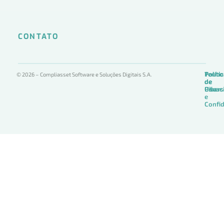
CONTATO
Termo
Políti
Políti
© 2026 – Compliasset Software e Soluções Digitais S.A.
de
de
de
Uso
Privac
Ciber
e
Confid