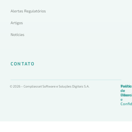
Alertas Regulatórios
Artigos
Notícias
CONTATO
Termo
Políti
Políti
© 2026 – Compliasset Software e Soluções Digitais S.A.
de
de
de
Uso
Privac
Ciber
e
Confid