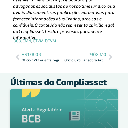
advogados especialistas do nosso time jurídico, que
avalia diariamente as publicações normativas para
fornecer informações atualizadas, precisas e
confiáveis. O conteúdo não representa opinião legal
do Compliasset, tendo o propósito puramente
informativo.
BCB
,
CMN
,
CTVM
,
DTVM
ANTERIOR
PRÓXIMO
Ofício CVM orienta regras desenquad. passivo Res. CMN 4.963/21
Ofício Circular sobre Artigo 134 da Resolução CVM Nº 175/22
Últimas do Compliasset