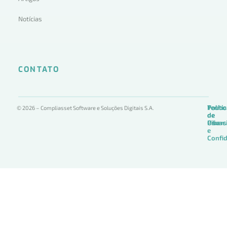
Notícias
CONTATO
Termo
Políti
Políti
© 2026 – Compliasset Software e Soluções Digitais S.A.
de
de
de
Uso
Privac
Ciber
e
Confid