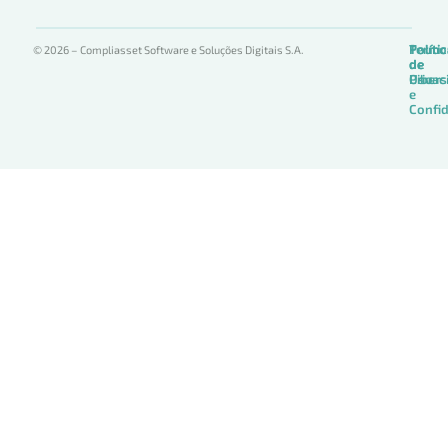
Termo
Políti
Políti
© 2026 – Compliasset Software e Soluções Digitais S.A.
de
de
de
Uso
Privac
Ciber
e
Confid