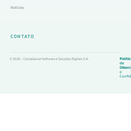
Notícias
CONTATO
Termo
Políti
Políti
© 2026 – Compliasset Software e Soluções Digitais S.A.
de
de
de
Uso
Privac
Ciber
e
Confid