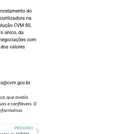
cancelamento do
curitizadora na
solução CVM 80,
o único, da
 negociações com
 dos valores
as@cvm.gov.br.
co, que avalia
as e confiáveis. O
nformativo.
PRÓXIMO
ANBIMA – Reconhecimento das Certificações da ANBIMA pela Previc