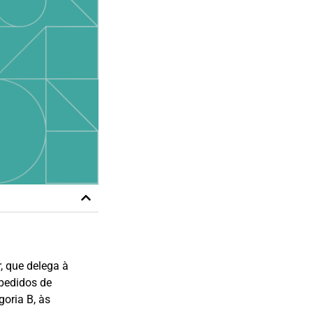
, que delega à
pedidos de
oria B, às