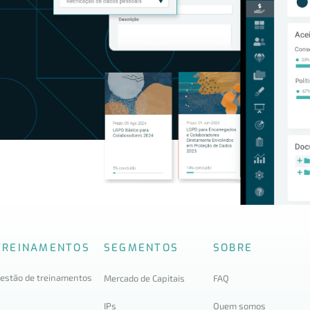
TREINAMENTOS
SEGMENTOS
SOBRE
estão de treinamentos
Mercado de Capitais
FAQ
IPs
Quem somos