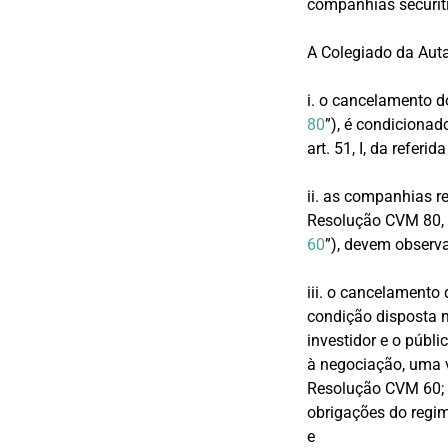
companhias securiti
A Colegiado da Auta
i. o cancelamento d
80
”), é condicionad
art. 51, I, da referi
ii. as companhias r
Resolução CVM 80, 
60
”), devem observ
iii. o cancelamento
condição disposta no
investidor e o públi
à negociação, uma 
Resolução CVM 60; 
obrigações do regi
e