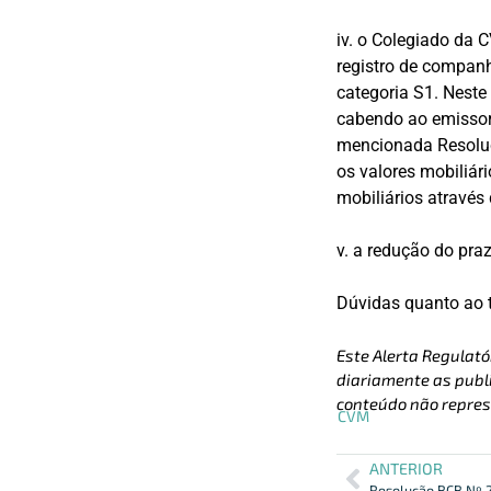
iv. o Colegiado da
registro de companh
categoria S1. Neste
cabendo ao emissor 
mencionada Resoluç
os valores mobiliár
mobiliários através
v. a redução do pra
Dúvidas quanto ao 
Este Alerta Regulató
diariamente as publi
conteúdo não repres
CVM
ANTERIOR