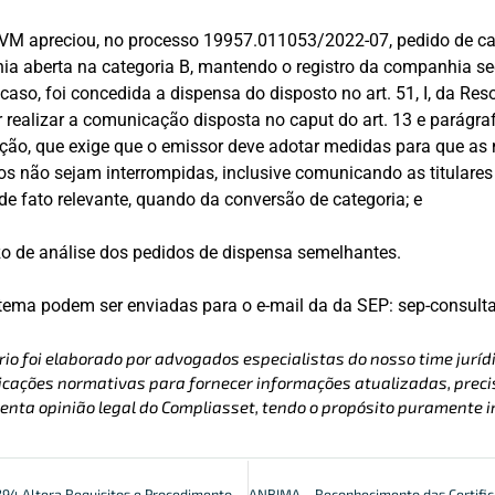
 CVM apreciou, no processo 19957.011053/2022-07, pedido de 
ia aberta na categoria B, mantendo o registro da companhia se
 caso, foi concedida a dispensa do disposto no art. 51, I, da Re
realizar a comunicação disposta no caput do art. 13 e parágraf
ão, que exige que o emissor deve adotar medidas para que as
ios não sejam interrompidas, inclusive comunicando as titulares
 de fato relevante, quando da conversão de categoria; e
zo de análise dos pedidos de dispensa semelhantes.
tema podem ser enviadas para o e-mail da da SEP: sep-consult
rio foi elaborado por advogados especialistas do nosso time jurídi
cações normativas para fornecer informações atualizadas, precis
enta opinião legal do Compliasset, tendo o propósito puramente i
Resolução BCB Nº 294 Altera Requisitos e Procedimentos do Open Finance