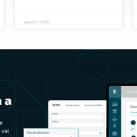
agosto 5, 2026
 a
e
 vai