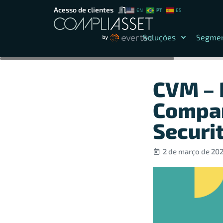
Acesso de clientes
PT
EN
ES
Soluções
Segme
CVM – 
Compan
Securi
2 de março de 20