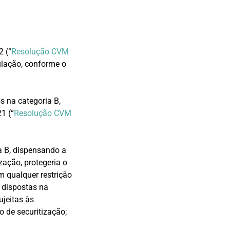
2 (“
Resolução CVM
ulação, conforme o
s na categoria B,
1 (“
Resolução CVM
a B, dispensando a
zação, protegeria o
am qualquer restrição
 dispostas na
jeitas às
 de securitização;