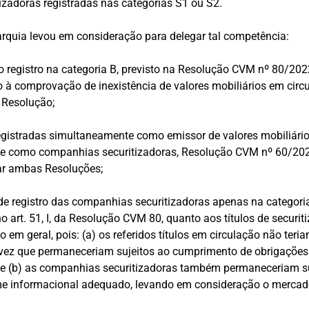
zadoras registradas nas categorias S1 ou S2.
rquia levou em consideração para delegar tal competência:
o registro na categoria B, previsto na Resolução CVM nº 80/202
o à comprovação de inexistência de valores mobiliários em circ
da Resolução;
egistradas simultaneamente como emissor de valores mobiliário
e como companhias securitizadoras, Resolução CVM nº 60/202
ar ambas Resoluções;
 de registro das companhias securitizadoras apenas na categori
 art. 51, I, da Resolução CVM 80, quanto aos títulos de securiti
co em geral, pois: (a) os referidos títulos em circulação não teri
vez que permaneceriam sujeitos ao cumprimento de obrigações
e (b) as companhias securitizadoras também permaneceriam su
me informacional adequado, levando em consideração o mercado