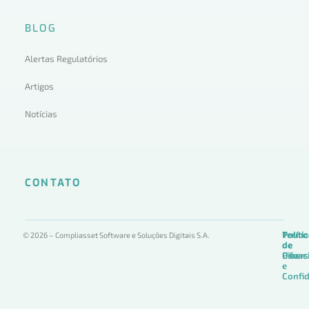
BLOG
Alertas Regulatórios
Artigos
Notícias
CONTATO
Termo
Políti
Políti
© 2026 – Compliasset Software e Soluções Digitais S.A.
de
de
de
Uso
Privac
Ciber
e
Confid