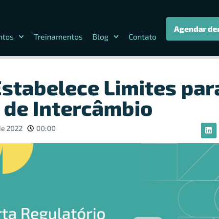
Agendar de
ntos
Treinamentos
Blog
Contato
Estabelece Limites par
s de Intercâmbio
de 2022
00:00