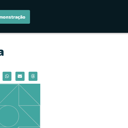
monstração
a