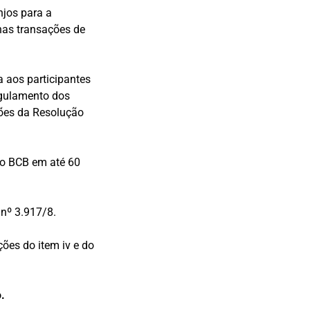
njos para a
 nas transações de
a aos participantes
egulamento dos
ções da Resolução
ao BCB em até 60
 nº 3.917/8.
ões do item iv e do
.