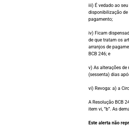
iii) É vedado ao seu
disponibilização de
pagamento;
iv) Ficam dispensad
de que tratam os ar
arranjos de pagame
BCB 246; e
v) As alterações de
(sessenta) dias apó
vi) Revoga: a) a Cir
A Resolução BCB 246
item vi, “b”. As de
Este alerta não rep