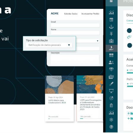
 a
e
 vai