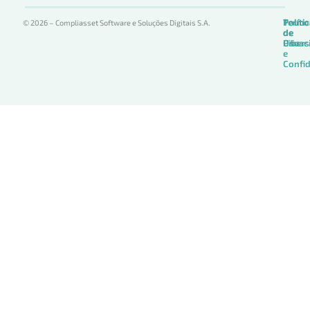
Termo
Políti
Políti
© 2026 – Compliasset Software e Soluções Digitais S.A.
de
de
de
Uso
Privac
Ciber
e
Confid