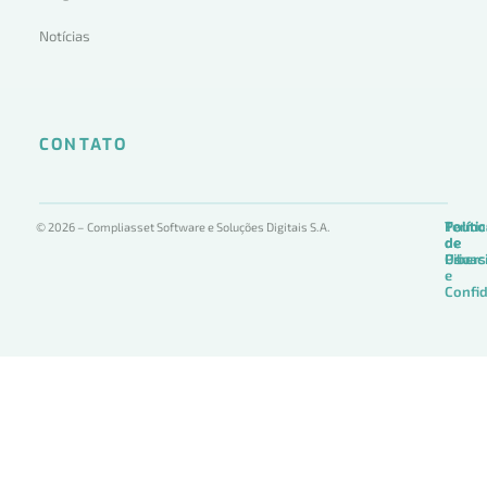
Notícias
CONTATO
Termo
Políti
Políti
© 2026 – Compliasset Software e Soluções Digitais S.A.
de
de
de
Uso
Privac
Ciber
e
Confid