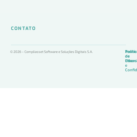
CONTATO
Termo
Políti
Políti
© 2026 – Compliasset Software e Soluções Digitais S.A.
de
de
de
Uso
Privac
Ciber
e
Confid