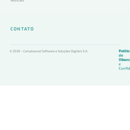
CONTATO
Termo
Políti
Políti
© 2026 – Compliasset Software e Soluções Digitais S.A.
de
de
de
Uso
Privac
Ciber
e
Confid