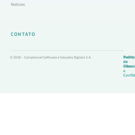
Notícias
CONTATO
Termo
Políti
Políti
© 2026 – Compliasset Software e Soluções Digitais S.A.
de
de
de
Uso
Privac
Ciber
e
Confid