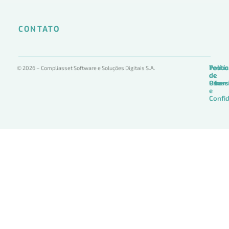
CONTATO
Termo
Políti
Políti
© 2026 – Compliasset Software e Soluções Digitais S.A.
de
de
de
Uso
Privac
Ciber
e
Confid