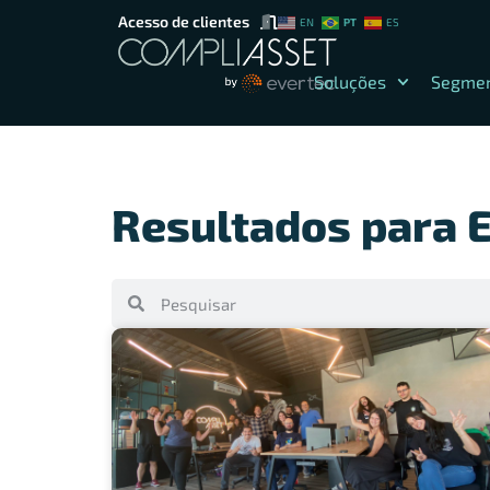
Acesso de clientes
PT
EN
ES
Soluções
Segme
Resultados para E