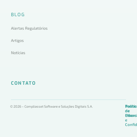
BLOG
Alertas Regulatórios
Artigos
Notícias
CONTATO
Termo
Políti
Políti
© 2026 – Compliasset Software e Soluções Digitais S.A.
de
de
de
Uso
Privac
Ciber
e
Confid