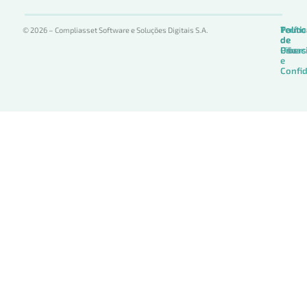
Termo
Políti
Políti
© 2026 – Compliasset Software e Soluções Digitais S.A.
de
de
de
Uso
Privac
Ciber
e
Confid