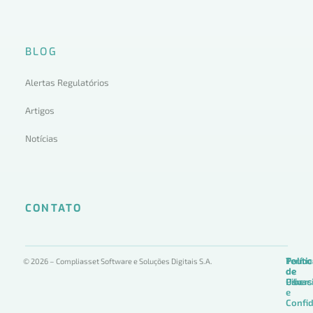
BLOG
Alertas Regulatórios
Artigos
Notícias
CONTATO
Termo
Políti
Políti
© 2026 – Compliasset Software e Soluções Digitais S.A.
de
de
de
Uso
Privac
Ciber
e
Confid