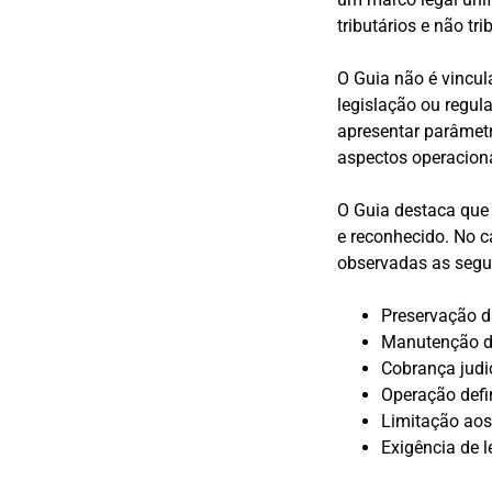
tributários e não tr
O Guia não é vincul
legislação ou regu
apresentar parâmetr
aspectos operaciona
O Guia destaca que q
e reconhecido. No c
observadas as segu
Preservação da
Manutenção do
Cobrança judic
Operação defi
Limitação aos 
Exigência de l