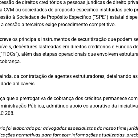
essão de direitos creditórios a pessoas jurídicas de direito pri
 CVM ou sociedades de propósito específico instituídas pelo pr
ssão à Sociedade de Propósito Específico (“SPE”) estatal disp
o a cessão a terceiros exige procedimento competitivo.
eve os principais instrumentos de securitização que podem se
bíveis, debêntures lastreadas em direitos creditórios e Fundos 
 (“FIDCs”), além das etapas operacionais que envolvem estrutura
 cobrança.
ainda, da contratação de agentes estruturadores, detalhando as
lidade aplicáveis.
orça que a prerrogativa de cobrança dos créditos permanece co
ministração Pública, admitindo apoio colaborativo da iniciativa
LC 208.
rio foi elaborado por advogados especialistas do nosso time jurídi
cações normativas para fornecer informações atualizadas, precis