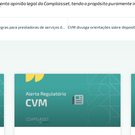
enta opinião legal do Compliasset, tendo o propósito puramente i
r
BCB define novas regras para prestadoras de serviços de ativos virtuais