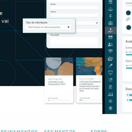
e
 vai