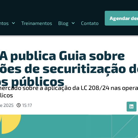
Agendar de
ntos
Treinamentos
Blog
Contato
 publica Guia sobre
ões de securitização d
os públicos
 mercado sobre a aplicação da LC 208/24 nas oper
licos
e 2025
15:17