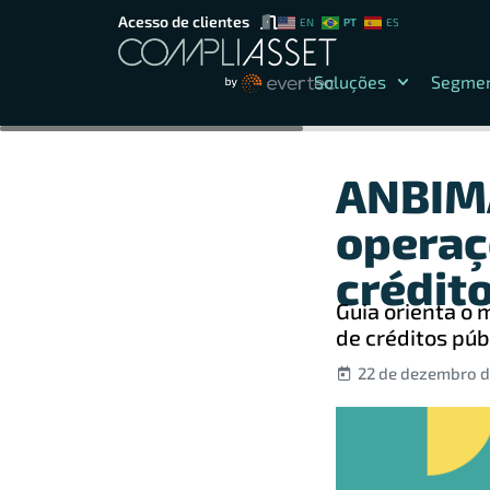
Acesso de clientes
PT
EN
ES
Soluções
Segme
ANBIMA
operaç
crédit
Guia orienta o
de créditos púb
22 de dezembro d