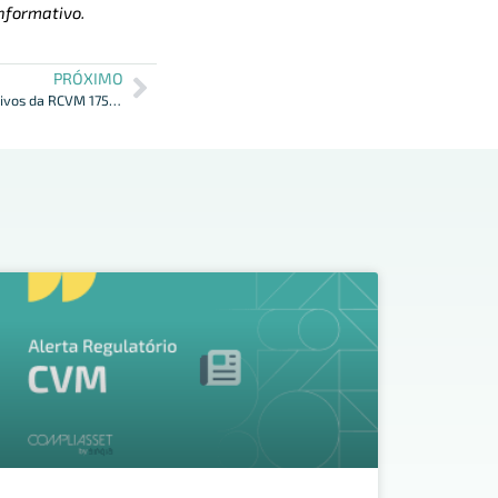
nformativo.
PRÓXIMO
CVM divulga orientações sobre dispositivos da RCVM 175 aplicáveis a FIDC, FII e FIAGRO