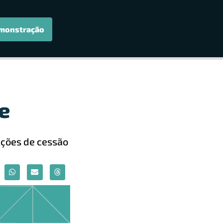
monstração
e
ações de cessão