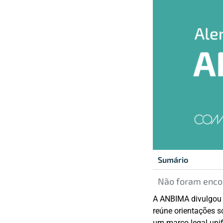
Sumário
Não foram encon
A ANBIMA divulgou
reúne orientações s
um marco legal unif