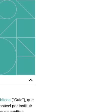
úblicos
(“Guia”), que
sável por instituir
os de créditos