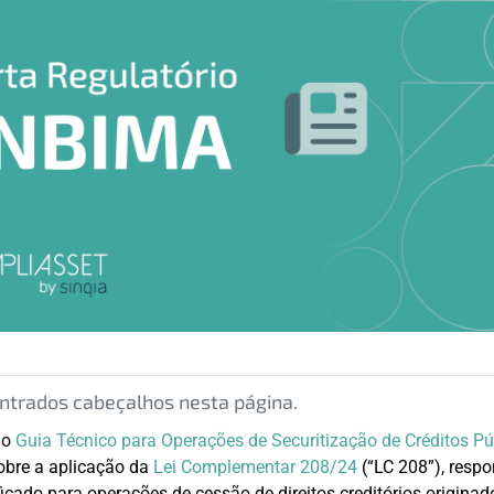
trados cabeçalhos nesta página.
 o
Guia Técnico para Operações de Securitização de Créditos P
obre a aplicação da
Lei Complementar 208/24
(“LC 208”), respon
icado para operações de cessão de direitos creditórios originad