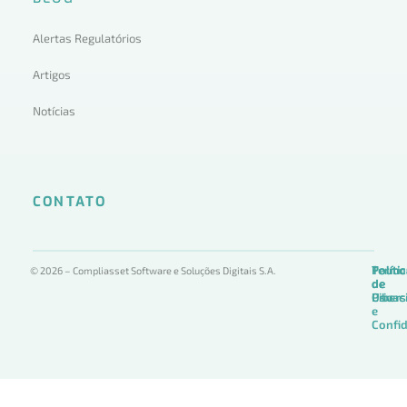
Alertas Regulatórios
Artigos
Notícias
CONTATO
Termo
Políti
Políti
© 2026 – Compliasset Software e Soluções Digitais S.A.
de
de
de
Uso
Privac
Ciber
e
Confid