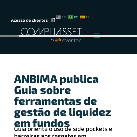
PT
EN
ES
Acesso de clientes
ANBIMA publica
Guia sobre
ferramentas de
gestão de liquidez
em fundos
Guia orienta o uso de side pockets e
barreiras aos resgates em