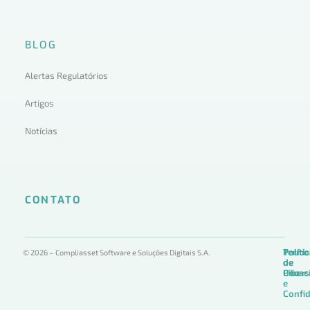
BLOG
Alertas Regulatórios
Artigos
Notícias
CONTATO
Termo
Políti
Políti
© 2026 – Compliasset Software e Soluções Digitais S.A.
de
de
de
Uso
Privac
Ciber
e
Confid