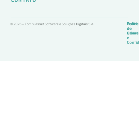
CONTATO
Termo
Políti
Políti
© 2026 – Compliasset Software e Soluções Digitais S.A.
de
de
de
Uso
Privac
Ciber
e
Confid