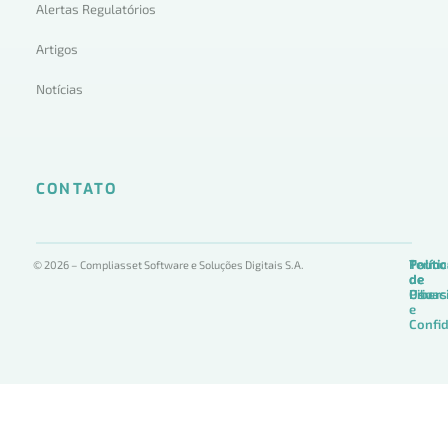
Alertas Regulatórios
Artigos
Notícias
CONTATO
Termo
Políti
Políti
© 2026 – Compliasset Software e Soluções Digitais S.A.
de
de
de
Uso
Privac
Ciber
e
Confid